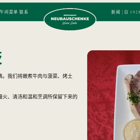
|
午间菜单
联系
新闻
自 192
Neubauschenke logo
茨
典。我们将嫩煮牛肉与菠菜、烤土
慢火、清汤和温和烹调所保留下来的