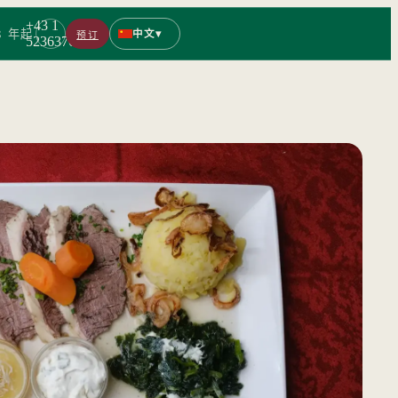
+43 1
8 年起
▾
预订
中文
5236376