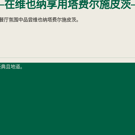
在维也纳享用塔费尔施皮茨
，在经典维也纳餐厅氛围中品尝维也纳塔费尔施皮茨。
、经典且地道。