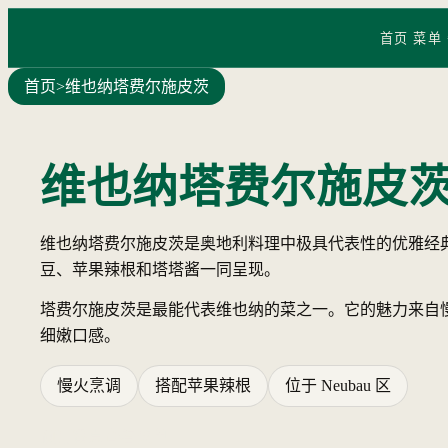
首页
菜单
首页
>
维也纳塔费尔施皮茨
维也纳塔费尔施皮
维也纳塔费尔施皮茨是奥地利料理中极具代表性的优雅经
豆、苹果辣根和塔塔酱一同呈现。
塔费尔施皮茨是最能代表维也纳的菜之一。它的魅力来自
细嫩口感。
慢火烹调
搭配苹果辣根
位于 Neubau 区
预订餐桌
查看菜单