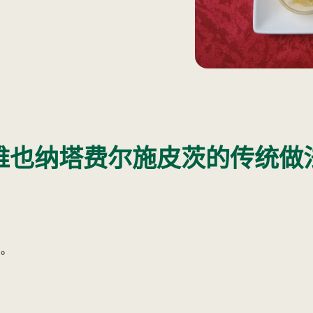
维也纳塔费尔施皮茨的传统做
酱。