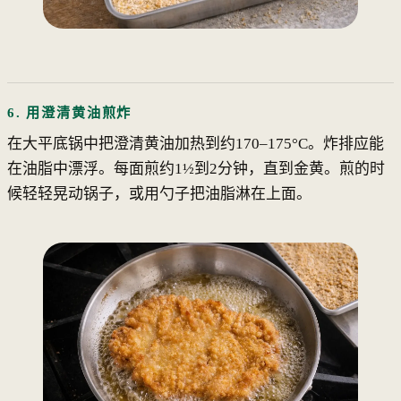
6. 用澄清黄油煎炸
在大平底锅中把澄清黄油加热到约170–175°C。炸排应能
在油脂中漂浮。每面煎约1½到2分钟，直到金黄。煎的时
候轻轻晃动锅子，或用勺子把油脂淋在上面。