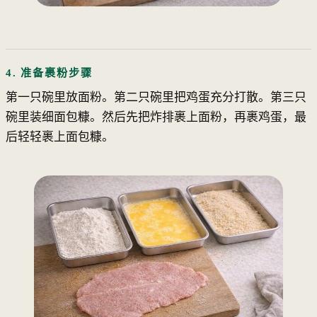
4. 准备裹粉步骤
第一只碗里放面粉。第二只碗里把鸡蛋充分打散。第三只
碗里装细面包糠。然后先把炸排裹上面粉，再裹鸡蛋，最
后轻轻裹上面包糠。