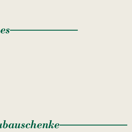
es
eubauschenke