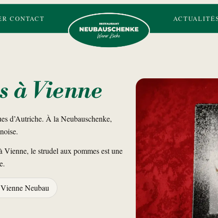
ER
CONTACT
ACTUALITÉ
Neubauschenke logo
s à Vienne
ques d’Autriche. À la Neubauschenke,
noise.
 à Vienne, le strudel aux pommes est une
e.
 Vienne Neubau