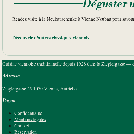
Déguster 
Rendez visite à la Neubauschenke à Vienne Neubau pour savoure
Réserver une table
Voir le menu
Découvrir d'autres classiques viennois
Cuisine viennoise traditionnelle depuis 1928 dans la Zieglergasse — c
Adresse
Zieglergasse 25 1070 Vienne, Autriche
Pages
Confidentialité
Mentions légales
Contact
Réservation