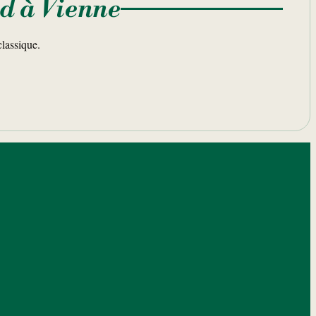
d à Vienne
lassique.