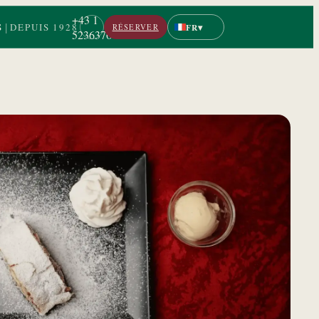
+43 1
|
S
DEPUIS 1928
▾
FR
RÉSERVER
5236376